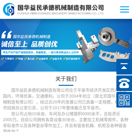
关于我们
国华益民承德机械制造有限公司位于平泉市经济开发区西河工业
园内，环境优美，交通便利。公司于2004年创立（原北京国华益民机
械制造有限公司），经过近20年的发展公司已具备一定规模，经平泉
市招商办公室引资，公司于2017年整体搬迁至平泉市。
现公司占地10余亩，车间及办公楼面积6000余平，总投资近
2000万。目前公司拥有各类设备30余台，主要加工机械零部件，各种
非标准件以及各种复杂零件加工，并且有钣金机箱、机柜及各种钣金
零件加工。