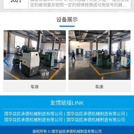
2021
定的被测量并按照一定的规律转换成可用信号的器件
化，一人可看多台。 同时还可以使用铣牙装置加工外
或装置，通常由敏感元件和转换元件组成”。传感器是
一种检测装置，能感受到被测量的信息，并能将检测
设备展示
感受到的信息，按一定规律变换成为电信号或其他所
需形式的信息输出，以满足信息的传输、处理、存
储、显示、记录和控制等要求。它是实
车床
车床
友情链接
LINK
国华益民承德机械制造有限公司
|
国华益民承德机械制造有限公司
|
国华益民承德机械制造有限公司
|
国华益民承德机械制造有限公司
版权所有 © 国华益民承德机械制造有限公司