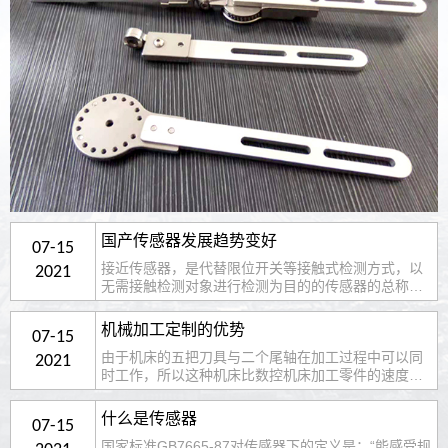
国产传感器发展趋势变好
07-15
接近传感器，是代替限位开关等接触式检测方式，以
2021
无需接触检测对象进行检测为目的的传感器的总称。
接近传感器是传感器家族中非常重要的一员，在工业
上应用非常广泛。虽然单只接近传感器的价格不是很
机械加工定制的优势
07-15
高，但是一般工厂都是批量需要，所以接近传感器也
由于机床的五把刀具与二个尾轴在加工过程中可以同
是有很大市场的。一提到接近传感器，大家都知道比
2021
时工作，所以这种机床比数控机床加工零件的速度要
较有名的像图尔克、欧姆龙、巴鲁夫等，这些传感
快4～6倍。复杂零件可同步进行外圆、球面、圆锥
面、圆弧面、台阶、割槽、钻孔、攻丝、板牙、压
什么是传感器
07-15
花、切割等加工，一次即可完成所有加工工序，加工
国家标准GB7665-87对传感器下的定义是：“能感受规
精度高，无需手工操作，自动送料完全实现全自动